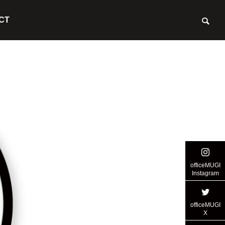
CT
officeMUGI
Instagram
officeMUGI
X