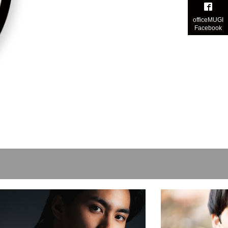
officeMUGI
Facebook