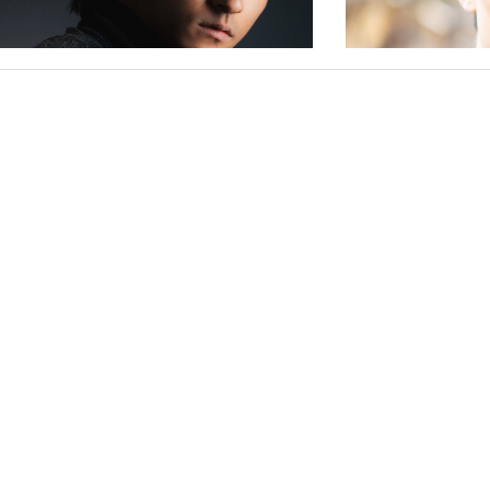
田 航｜Wataru Narita
山本章博｜Akihir