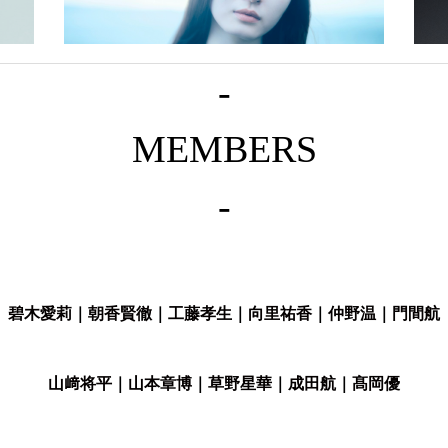
-
草野 星華｜Seika Kusano
成
MEMBERS
-
碧木愛莉
｜
朝香賢徹
｜
工藤孝生
｜
向里祐香
｜
仲野温
｜
門間航
山﨑将平
｜
山本章博
｜
草野星華
｜
成田航
｜
髙岡優